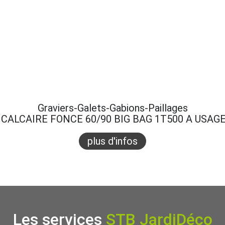
Graviers-Galets-Gabions-Paillages
CALCAIRE FONCE 60/90 BIG BAG 1T500 A USAG
plus d'infos
Les services
STB JardiDéco