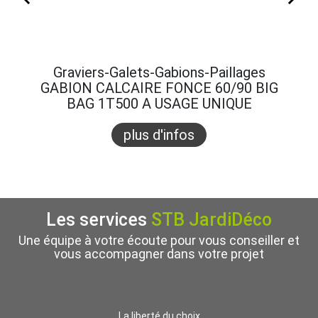
Graviers-Galets-Gabions-Paillages
Gra
GABION CALCAIRE FONCE 60/90 BIG
GABI
BAG 1T500 A USAGE UNIQUE
B
plus d'infos
Les services
STB JardiDéco
Une équipe à votre écoute pour vous conseiller et
vous accompagner dans votre projet
La liberté du choix