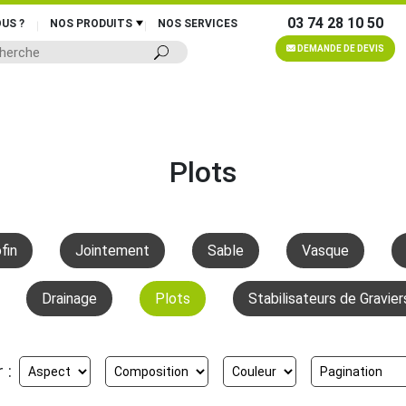
03 74 28 10 50
US ?
NOS PRODUITS
NOS SERVICES
DEMANDE DE DEVIS
Plots
fin
Jointement
Sable
Vasque
Drainage
Plots
Stabilisateurs de Gravier
 :