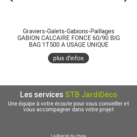
Graviers-Galets-Gabions-Paillages
Gra
GABION CALCAIRE FONCE 60/90 BIG
GABI
BAG 1T500 A USAGE UNIQUE
B
plus d'infos
Les services
STB JardiDéco
Une équipe à votre écoute pour vous conseiller et
vous accompagner dans votre projet
La liberté du choix