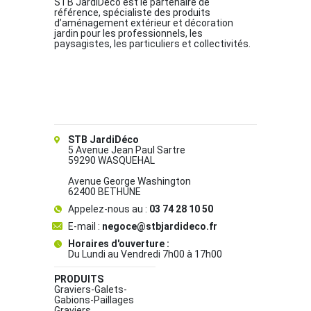
STB JardiDéco est le partenaire de
référence, spécialiste des produits
d’aménagement extérieur et décoration
jardin pour les professionnels, les
paysagistes, les particuliers et collectivités.
STB JardiDéco
5 Avenue Jean Paul Sartre
59290 WASQUEHAL
Avenue George Washington
62400 BETHUNE
Appelez-nous au :
03 74 28 10 50
E-mail :
negoce@stbjardideco.fr
Horaires d'ouverture :
Du Lundi au Vendredi 7h00 à 17h00
PRODUITS
Graviers-Galets-
Gabions-Paillages
Graviers