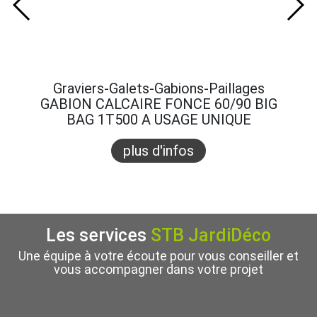
Graviers-Galets-Gabions-Paillages
Gra
GABION CALCAIRE FONCE 60/90 BIG
GABI
BAG 1T500 A USAGE UNIQUE
B
plus d'infos
Les services
STB JardiDéco
Une équipe à votre écoute pour vous conseiller et
vous accompagner dans votre projet