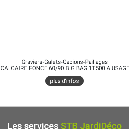
Graviers-Galets-Gabions-Paillages
CALCAIRE FONCE 60/90 BIG BAG 1T500 A USAG
plus d'infos
Les services
STB JardiDéco