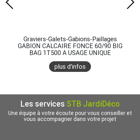
Graviers-Galets-Gabions-Paillages
Gra
GABION CALCAIRE FONCE 60/90 BIG
GABI
BAG 1T500 A USAGE UNIQUE
B
plus d'infos
Les services
STB JardiDéco
Une équipe à votre écoute pour vous conseiller et
vous accompagner dans votre projet