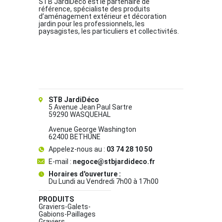
STB JardiDéco est le partenaire de
référence, spécialiste des produits
d’aménagement extérieur et décoration
jardin pour les professionnels, les
paysagistes, les particuliers et collectivités.
STB JardiDéco
5 Avenue Jean Paul Sartre
59290 WASQUEHAL
Avenue George Washington
62400 BETHUNE
Appelez-nous au :
03 74 28 10 50
E-mail :
negoce@stbjardideco.fr
Horaires d'ouverture :
Du Lundi au Vendredi 7h00 à 17h00
PRODUITS
Graviers-Galets-
Gabions-Paillages
Graviers