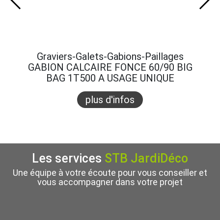
Graviers-Galets-Gabions-Paillages
Gra
GABION CALCAIRE FONCE 60/90 BIG
GABI
BAG 1T500 A USAGE UNIQUE
B
plus d'infos
Les services
STB JardiDéco
Une équipe à votre écoute pour vous conseiller et
vous accompagner dans votre projet