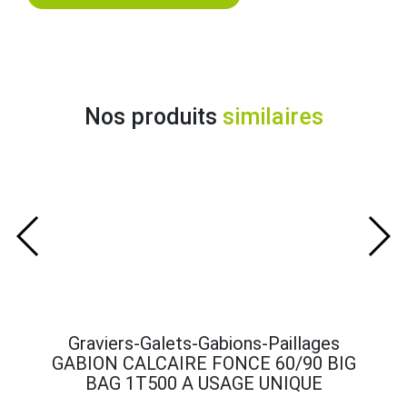
Nos produits
similaires
Graviers-Galets-Gabions-Paillages
Gra
GABION CALCAIRE FONCE 60/90 BIG
GABI
BAG 1T500 A USAGE UNIQUE
B