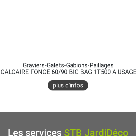
Graviers-Galets-Gabions-Paillages
CALCAIRE FONCE 60/90 BIG BAG 1T500 A USAG
plus d'infos
Les services
STB JardiDéco