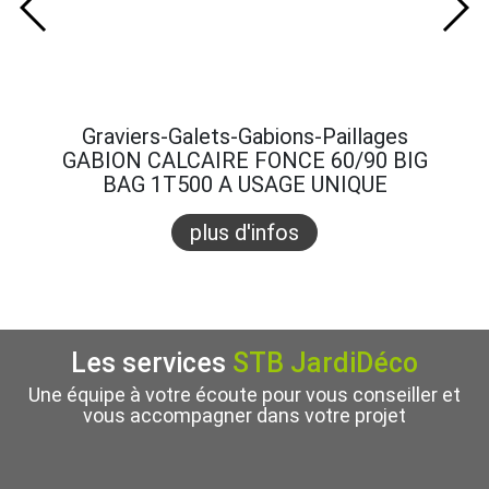
Graviers-Galets-Gabions-Paillages
Gra
GABION CALCAIRE FONCE 60/90 BIG
GABI
BAG 1T500 A USAGE UNIQUE
B
plus d'infos
Les services
STB JardiDéco
Une équipe à votre écoute pour vous conseiller et
vous accompagner dans votre projet