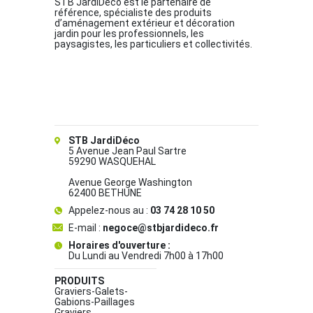
STB JardiDéco est le partenaire de
référence, spécialiste des produits
d’aménagement extérieur et décoration
jardin pour les professionnels, les
paysagistes, les particuliers et collectivités.
STB JardiDéco
5 Avenue Jean Paul Sartre
59290 WASQUEHAL
Avenue George Washington
62400 BETHUNE
Appelez-nous au :
03 74 28 10 50
E-mail :
negoce@stbjardideco.fr
Horaires d'ouverture :
Du Lundi au Vendredi 7h00 à 17h00
PRODUITS
Graviers-Galets-
Gabions-Paillages
Graviers