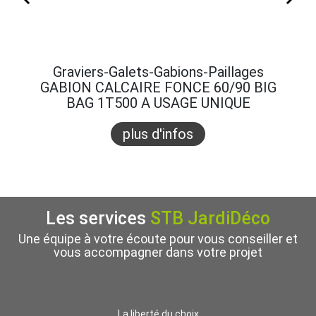
Graviers-Galets-Gabions-Paillages
Gra
GABION CALCAIRE FONCE 60/90 BIG
GABI
BAG 1T500 A USAGE UNIQUE
B
plus d'infos
Les services
STB JardiDéco
Une équipe à votre écoute pour vous conseiller et
vous accompagner dans votre projet
La liberté du choix