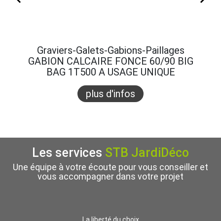
Graviers-Galets-Gabions-Paillages
Gra
GABION CALCAIRE FONCE 60/90 BIG
GABI
BAG 1T500 A USAGE UNIQUE
B
plus d'infos
Les services
STB JardiDéco
Une équipe à votre écoute pour vous conseiller et
vous accompagner dans votre projet
La liberté du choix