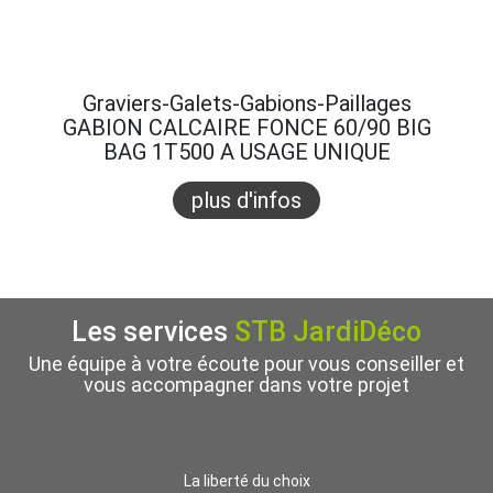
Graviers-Galets-Gabions-Paillages
Gra
GABION CALCAIRE FONCE 60/90 BIG
GABI
BAG 1T500 A USAGE UNIQUE
B
plus d'infos
Les services
STB JardiDéco
Une équipe à votre écoute pour vous conseiller et
vous accompagner dans votre projet
La liberté du choix