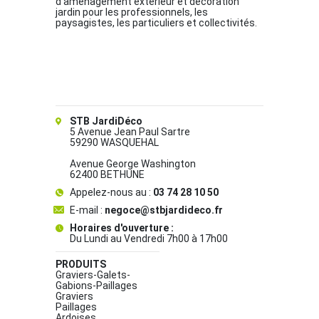
d’aménagement extérieur et décoration
jardin pour les professionnels, les
paysagistes, les particuliers et collectivités.
STB JardiDéco
5 Avenue Jean Paul Sartre
59290 WASQUEHAL
Avenue George Washington
62400 BETHUNE
Appelez-nous au :
03 74 28 10 50
E-mail :
negoce@stbjardideco.fr
Horaires d'ouverture :
Du Lundi au Vendredi 7h00 à 17h00
PRODUITS
Graviers-Galets-
Gabions-Paillages
Graviers
Paillages
Ardoises