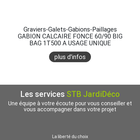
Graviers-Galets-Gabions-Paillages
Gra
GABION CALCAIRE FONCE 60/90 BIG
GABI
BAG 1T500 A USAGE UNIQUE
B
plus d'infos
Les services
STB JardiDéco
Une équipe à votre écoute pour vous conseiller et
vous accompagner dans votre projet
La liberté du choix