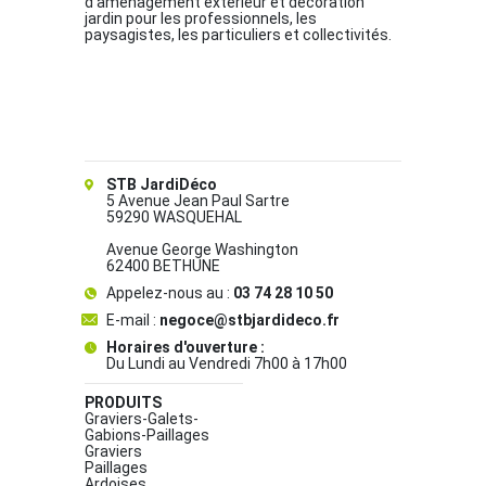
d’aménagement extérieur et décoration
jardin pour les professionnels, les
paysagistes, les particuliers et collectivités.
STB JardiDéco
5 Avenue Jean Paul Sartre
59290 WASQUEHAL
Avenue George Washington
62400 BETHUNE
Appelez-nous au :
03 74 28 10 50
E-mail :
negoce@stbjardideco.fr
Horaires d'ouverture :
Du Lundi au Vendredi 7h00 à 17h00
PRODUITS
Graviers-Galets-
Gabions-Paillages
Graviers
Paillages
Ardoises