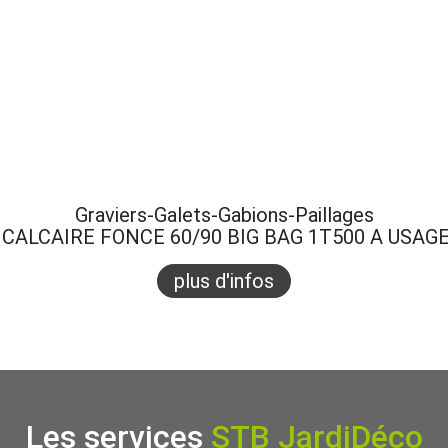
Graviers-Galets-Gabions-Paillages
CALCAIRE FONCE 60/90 BIG BAG 1T500 A USAG
plus d'infos
Les services
STB JardiDéco