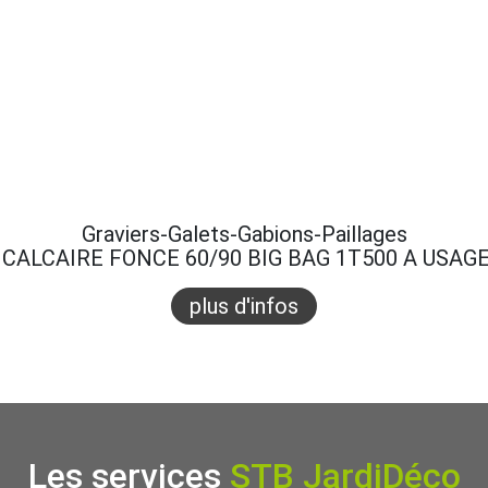
Graviers-Galets-Gabions-Paillages
CALCAIRE FONCE 60/90 BIG BAG 1T500 A USAG
plus d'infos
Les services
STB JardiDéco