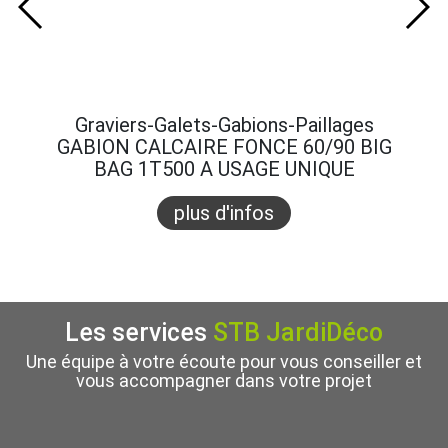
Graviers-Galets-Gabions-Paillages
Gra
GABION CALCAIRE FONCE 60/90 BIG
GABI
BAG 1T500 A USAGE UNIQUE
B
plus d'infos
Les services
STB JardiDéco
Une équipe à votre écoute pour vous conseiller et
vous accompagner dans votre projet