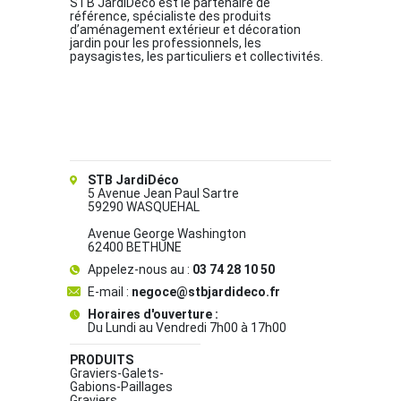
STB JardiDéco est le partenaire de
référence, spécialiste des produits
d’aménagement extérieur et décoration
jardin pour les professionnels, les
paysagistes, les particuliers et collectivités.
STB JardiDéco
5 Avenue Jean Paul Sartre
59290 WASQUEHAL
Avenue George Washington
62400 BETHUNE
Appelez-nous au :
03 74 28 10 50
E-mail :
negoce@stbjardideco.fr
Horaires d'ouverture :
Du Lundi au Vendredi 7h00 à 17h00
PRODUITS
Graviers-Galets-
Gabions-Paillages
Graviers