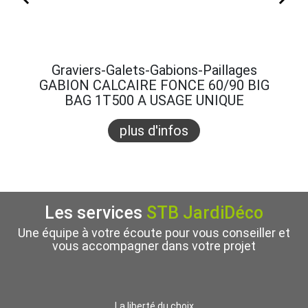
Graviers-Galets-Gabions-Paillages
Gra
GABION CALCAIRE FONCE 60/90 BIG
GABI
BAG 1T500 A USAGE UNIQUE
B
plus d'infos
Les services
STB JardiDéco
Une équipe à votre écoute pour vous conseiller et
vous accompagner dans votre projet
La liberté du choix