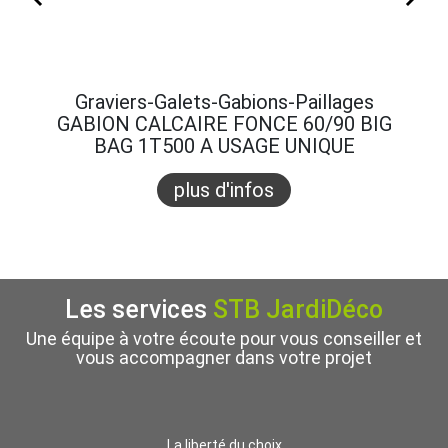
Graviers-Galets-Gabions-Paillages
Gra
GABION CALCAIRE FONCE 60/90 BIG
GABI
BAG 1T500 A USAGE UNIQUE
B
plus d'infos
Les services
STB JardiDéco
Une équipe à votre écoute pour vous conseiller et
vous accompagner dans votre projet
La liberté du choix