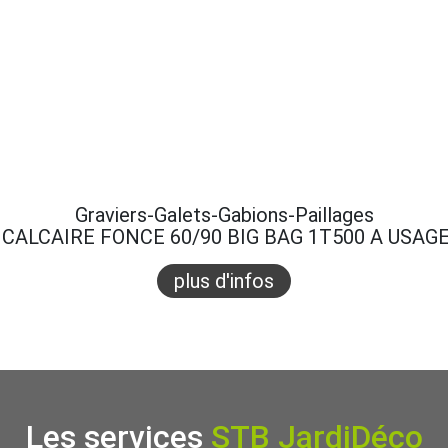
Graviers-Galets-Gabions-Paillages
CALCAIRE FONCE 60/90 BIG BAG 1T500 A USAG
plus d'infos
Les services
STB JardiDéco