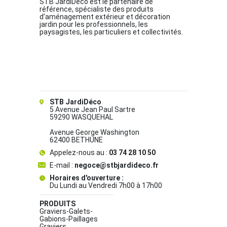
STB JardiDéco est le partenaire de
référence, spécialiste des produits
d’aménagement extérieur et décoration
jardin pour les professionnels, les
paysagistes, les particuliers et collectivités.
STB JardiDéco
5 Avenue Jean Paul Sartre
59290 WASQUEHAL
Avenue George Washington
62400 BETHUNE
Appelez-nous au :
03 74 28 10 50
E-mail :
negoce@stbjardideco.fr
Horaires d'ouverture :
Du Lundi au Vendredi 7h00 à 17h00
PRODUITS
Graviers-Galets-
Gabions-Paillages
Graviers