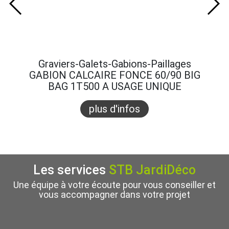
Graviers-Galets-Gabions-Paillages
Gra
GABION CALCAIRE FONCE 60/90 BIG
GABI
BAG 1T500 A USAGE UNIQUE
B
plus d'infos
Les services
STB JardiDéco
Une équipe à votre écoute pour vous conseiller et
vous accompagner dans votre projet