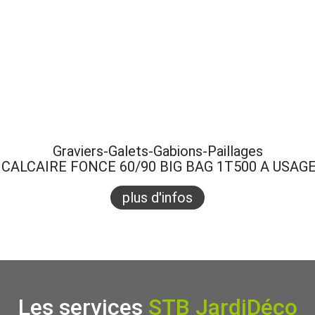
Graviers-Galets-Gabions-Paillages
CALCAIRE FONCE 60/90 BIG BAG 1T500 A USAG
plus d'infos
Les services
STB JardiDéco