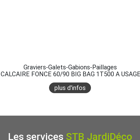
Graviers-Galets-Gabions-Paillages
CALCAIRE FONCE 60/90 BIG BAG 1T500 A USAG
plus d'infos
Les services
STB JardiDéco