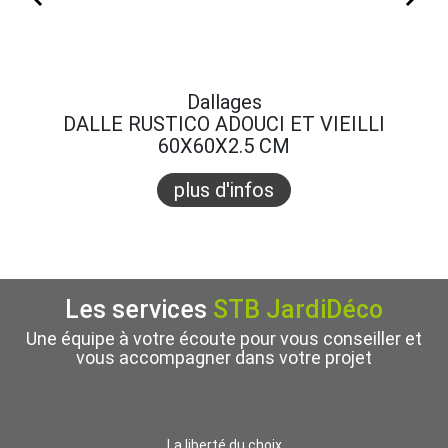
Dallages
DALLE RUSTICO ADOUCI ET VIEILLI
LIN
60X60X2.5 CM
plus d'infos
Les services
STB JardiDéco
Une équipe à votre écoute pour vous conseiller et
vous accompagner dans votre projet
La liberté du choix