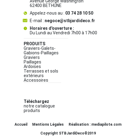
Avenue George Washington
62400 BETHUNE
Appelez-nous au :
03 74 28 10 50
E-mail :
negoce@stbjardideco.fr
Horaires d'ouverture :
Du Lundi au Vendredi 7h00 à 17h00
PRODUITS
Graviers-Galets-
Gabions-Paillages
Graviers
Paillages
Ardoises
Terrasses et sols
extérieurs
Accessoires
Téléchargez
notre catalogue
produits
Accueil
Mentions Légales
Réalisation : mediapilote.com
Copyright STBJardiDeco©2019