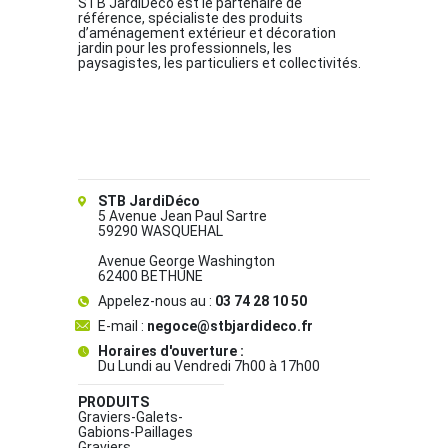
STB JardiDéco est le partenaire de
référence, spécialiste des produits
d’aménagement extérieur et décoration
jardin pour les professionnels, les
paysagistes, les particuliers et collectivités.
STB JardiDéco
5 Avenue Jean Paul Sartre
59290 WASQUEHAL
Avenue George Washington
62400 BETHUNE
Appelez-nous au :
03 74 28 10 50
E-mail :
negoce@stbjardideco.fr
Horaires d'ouverture :
Du Lundi au Vendredi 7h00 à 17h00
PRODUITS
Graviers-Galets-
Gabions-Paillages
Graviers