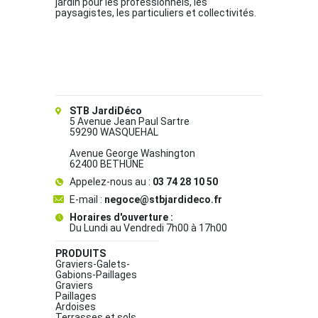
jardin pour les professionnels, les
paysagistes, les particuliers et collectivités.
STB JardiDéco
5 Avenue Jean Paul Sartre
59290 WASQUEHAL
Avenue George Washington
62400 BETHUNE
Appelez-nous au :
03 74 28 10 50
E-mail :
negoce@stbjardideco.fr
Horaires d'ouverture :
Du Lundi au Vendredi 7h00 à 17h00
PRODUITS
Graviers-Galets-
Gabions-Paillages
Graviers
Paillages
Ardoises
Terrasses et sols