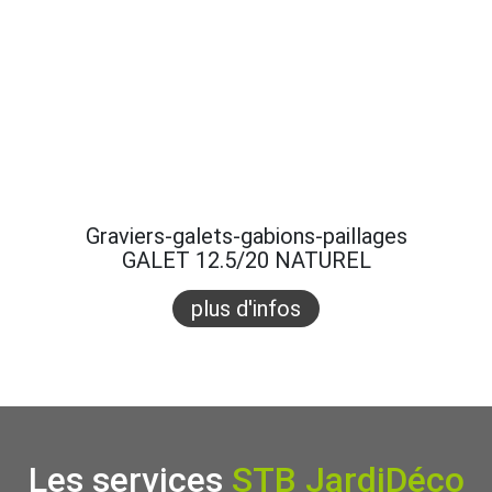
Graviers-galets-gabions-paillages
GALET 12.5/20 NATUREL
plus d'infos
Les services
STB JardiDéco