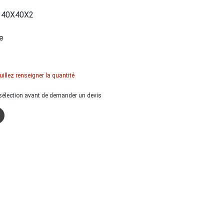
40X40X2
e
uillez renseigner la quantité
a sélection avant de demander un devis