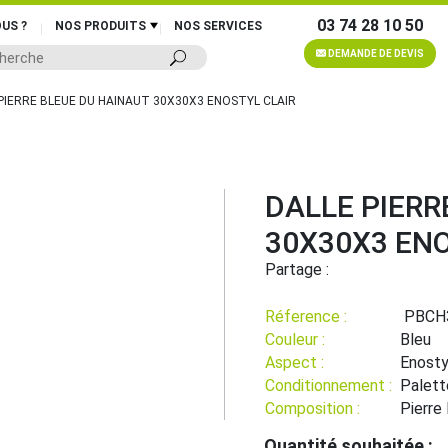
03 74 28 10 50
US ?
NOS PRODUITS
NOS SERVICES
DEMANDE DE DEVIS
 PIERRE BLEUE DU HAINAUT 30X30X3 ENOSTYL CLAIR
DALLE PIERR
30X30X3 ENO
Partage :
Réference :
PBCH
Couleur :
Bleu
Aspect :
Enostyl
Conditionnement :
Palett
Composition :
Pierre
Quantité souhaitée :