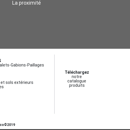
La proximité
S
alets-Gabions-Paillages
Téléchargez
notre
catalogue
et sols extérieurs
produits
es
eco©2019