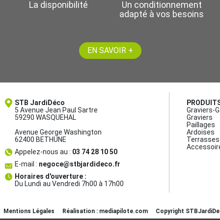
La disponibilité
Un conditionnement
adapté à vos besoins
EN SAVOIR +
STB JardiDéco
PRODUIT
5 Avenue Jean Paul Sartre
Graviers-G
59290 WASQUEHAL
Graviers
Paillages
Avenue George Washington
Ardoises
62400 BETHUNE
Terrasses 
Accessoir
Appelez-nous au :
03 74 28 10 50
E-mail :
negoce@stbjardideco.fr
Horaires d'ouverture :
Du Lundi au Vendredi 7h00 à 17h00
Mentions Légales
Réalisation : mediapilote.com
Copyright STBJardiD