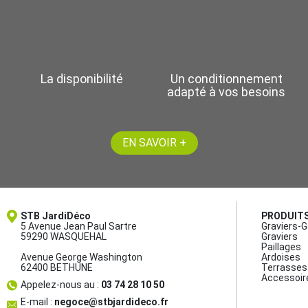
La disponibilité
Un conditionnement
adapté à vos besoins
EN SAVOIR +
STB JardiDéco
PRODUIT
5 Avenue Jean Paul Sartre
Graviers-G
59290 WASQUEHAL
Graviers
Paillages
Avenue George Washington
Ardoises
62400 BETHUNE
Terrasses 
Accessoir
Appelez-nous au :
03 74 28 10 50
E-mail :
negoce@stbjardideco.fr