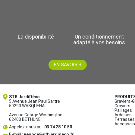
La disponibilité
Un conditionnement
adapté à vos besoins
EN SAVOIR +
STB JardiDéco
PRODUIT
5 Avenue Jean Paul Sartre
Graviers-G
59290 WASQUEHAL
Graviers
Paillages
Avenue George Washington
Ardoises
62400 BETHUNE
Terrasses 
Accessoir
Appelez-nous au :
03 74 28 10 50
E-mail :
negoce@stbjardideco.fr